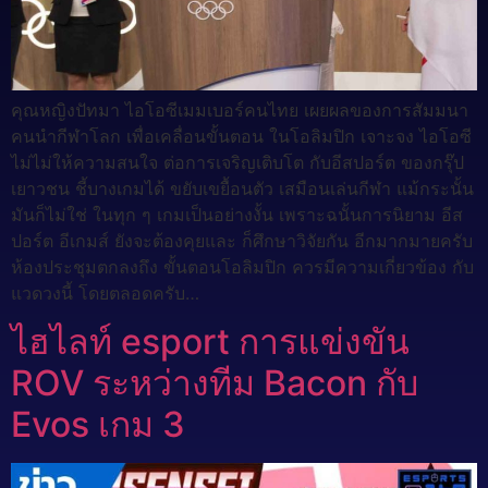
คุณหญิงปัทมา ไอโอซีเมมเบอร์คนไทย เผยผลของการสัมมนา
คนนำกีฬาโลก เพื่อเคลื่อนขั้นตอน ในโอลิมปิก เจาะจง ไอโอซี
ไม่ไม่ให้ความสนใจ ต่อการเจริญเติบโต กับอีสปอร์ต ของกรุ๊ป
เยาวชน ชี้บางเกมได้ ขยับเขยื้อนตัว เสมือนเล่นกีฬา แม้กระนั้น
มันก็ไม่ใช่ ในทุก ๆ เกมเป็นอย่างงั้น เพราะฉนั้นการนิยาม อีส
ปอร์ต อีเกมส์ ยังจะต้องคุยและ ก็ศึกษาวิจัยกัน อีกมากมายครับ
ห้องประชุมตกลงถึง ขั้นตอนโอลิมปิก ควรมีความเกี่ยวข้อง กับ
แวดวงนี้ โดยตลอดครับ…
ไฮไลท์ esport การแข่งขัน
ROV ระหว่างทีม Bacon กับ
Evos เกม 3