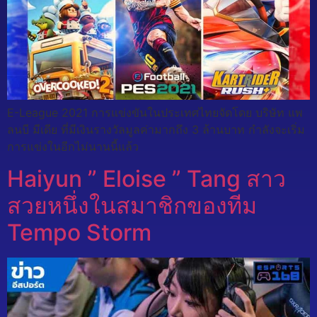
E-League 2021 การแข่งขันในประเทศไทยจัดโดย บริษัท แพ
ลนบี มีเดีย ที่มีเงินรางวัลมูลค่ามากถึง 3 ล้านบาท กำลังจะเริ่ม
การแข่งในอีกไม่นานนี้แล้ว
Haiyun ” Eloise ” Tang สาว
สวยหนึ่งในสมาชิกของทีม
Tempo Storm