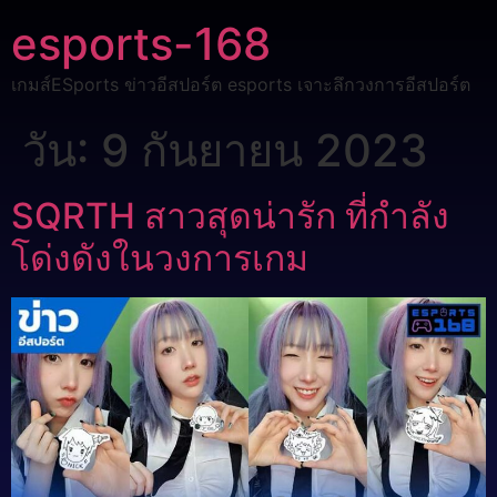
esports-168
เกมส์ESports ข่าวอีสปอร์ต esports เจาะลึกวงการอีสปอร์ต
วัน:
9 กันยายน 2023
SQRTH สาวสุดน่ารัก ที่กำลัง
โด่งดังในวงการเกม