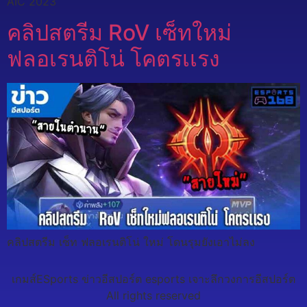
AIC 2023
คลิปสตรีม RoV เซ็ทใหม่
ฟลอเรนติโน่ โคตรเเรง
คลิปสตรีม เซ็ท ฟลอเรนติโน่ ใหม่ โดนรุมยังเอาไม่ลง
เกมส์ESports ข่าวอีสปอร์ต esports เจาะลึกวงการอีสปอร์ต
All rights reserved