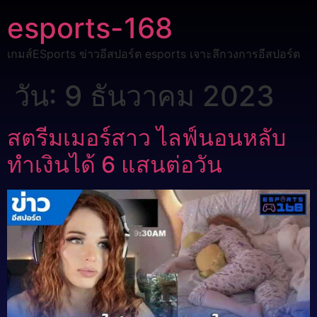
esports-168
เกมส์ESports ข่าวอีสปอร์ต esports เจาะลึกวงการอีสปอร์ต
วัน:
9 ธันวาคม 2023
สตรีมเมอร์สาว ไลฟ์นอนหลับ
ทำเงินได้ 6 แสนต่อวัน