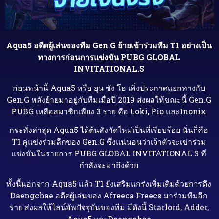
Aqua5 อดีตผู้เล่นของทีม Gen.G ย้ายเข้าร่วมทีม T1 อย่างเป็น
ทางการก่อนการแข่งขัน PUBG GLOBAL
INVITATIONAL.S
ก่อนหน้านี้ Aqua5 หรือ ยุน ซัง โฮ เพิ่งประกาศแยกทางกับ
Gen.G หลังย้ายมาอยู่กับทีมเมื่อปี 2019 ส่งผลให้ขณะนี้ Gen.G
PUBG เหลือสมาชิกเพียง 3 ราย คือ Loki, Pio และInonix
กระทั่งล่าสุด Aqua5 ได้ต้นสังกัดใหม่เป็นที่เรียบร้อย นั่นก็คือ
T1 คู่แข่งร่วมลีกของ Gen.G ซึ่งแน่นอนว่าเจ้าตัวจะเข่าร่วม
แข่งขันในรายการ PUBG GLOBAL INVITATIONAL.S ที่
กำลังจะมาถึงด้วย
ทั้งนี้นอกจาก Aqua5 แล้ว T1 ยังเสริมแกร่งเพิ่มเติมด้วยการดึง
Daengchae อดีตผู้เล่นของ Afreeca Freecs มาร่วมทีมอีก
ราย ส่งผลให้ไลน์อัพปัจจุบันของทีม มีดังนี้ Starlord, Adder,
Aqua5 และDaengchae