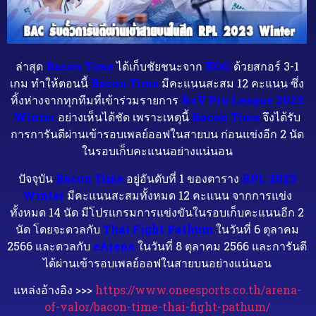
ล่าสุด
Bacon Time
ได้เก็บชัยชนะจาก
KOG
ด้วยสกอร์ 3-1
เกม ทำให้ตอนนี้
Bacon Time
มีคะแนนสะสม 12 คะแนน ซึ่ง
ทิ้งห่างจากทุกทีมที่เข้าร่วมรายการ
RoV Pro League 2023
Winter
อย่างเห็นได้ชัด เพราะเหตุนี้
Bacon Time
จึงได้รับ
การการันตีผ่านเข้ารอบเพลย์ออฟในสายบน ก่อนแข่งอีก 2 นัด
ในรอบเก็บคะแนนอย่างแน่นอน
ปัจจุบัน
Bacon Time
อยู่อันดับที่ 1 ของตาราง
RPL 2023
Winter
มีคะแนนสะสมทั้งหมด 12 คะแนน จากการแข่ง
ทั้งหมด 14 นัด มีโปรแกรมการแข่งขันในรอบเก็บคะแนนอีก 2
นัด โดยจะดวลกับ
Thai Fight Pathum
ในวันที่ 6 ตุลาคม
2566 และดวลกับ
eArena
ในวันที่ 8 ตุลาคม 2566 และการันตี
ได้ผ่านเข้ารอบเพลย์ออฟในสายบนอย่างแน่นอน
แหล่งอ้างอิง >>>
https://www.oneesports.co.th/arena-
of-valor/bacon-time-thai-fight-pathum/