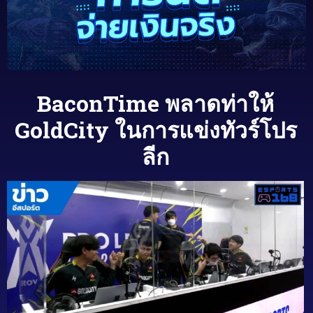
BaconTime พลาดท่าให้
GoldCity ในการแข่งทัวร์โปร
ลีก