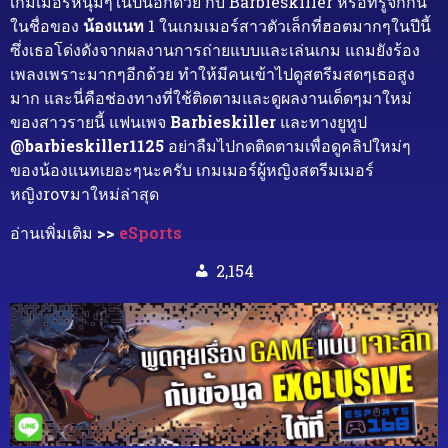
เกมเมอร์หนุ่มๆในปีนี้อีกด้วย กับ Barbieskiller หรือที่รู้จักกัน
ในชื่อของ
น้องแนท
1 ในเกมเมอร์สาวตัวเล็กที่ฮอตมากๆในปีนี้
ซึ่งเธอโด่งดังจากผลงานการถ่ายแบบและเล่นเกม แถมยังร้อง
เพลงเพราะมากๆอีกด้วย ทำให้มีคนเข้าไปดูสตรีมสดๆเธอสูง
มาก และนี่คือช่องทางที่ใช้ติดตามและดูผลงานเด็ดๆมาใหม่
ของสาวรายนี้ แฟนเพจ
Barbieskiller
และทางยูทูป
@barbieskiller1125
อย่าลืมไปกดติดตามเพื่อดูคลิปใหม่ๆ
ของน้องแนทเยอะๆนะครับ เกมเมอร์ผู้หญิงสตรีมเมอร์
หญิงrovมาใหม่ล่าสุด
อ่านเพิ่มเติม
>>
eSports
2,154