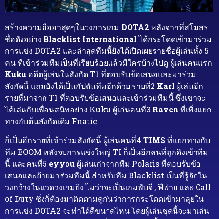
สร้างความฮือฮาสุดๆในวงการเกม
DOTA2
หลังจากที่สโมสร
ชื่อดังอย่าง
Blacklist International
ได้กระโดดเข้ามาร่วม
การแข่ง DOTA2 และล่าสุดทีมนี้ยังได้เปิดเผยรายชื่อผู้เล่นทั้ง 5
คน ที่เข้าร่วมทีมเป็นที่เรียบร้อยแล้วมีใครบ้างไปดู ผู้เล่นคนแรก
Kuku
อดีตผู้เล่นในสังกัด T1 ที่ตอบรับข้อเสนอและมาร่วม
สังกัดนี้ แถมยังได้เป็นกัปตันทีมอีกด้วย รายที่2
Karl
ผู้เล่นอีก
รายที่มาจาก T1 ที่ตอบรับข้อเสนอและเข้าร่วมทีมนี้ ซึ่งเขาจะ
ได้เล่นกับเพื่อนสนิทอย่าง Kuku ผู้เล่นคนที่3
Raven
ที่เพิ่งแยก
ทางกับต้นสังกัดเดิม Fnatic
ก็เป็นอีกรายที่เข้าร่วมสังกัดนี้ ผู้เล่นคนที่4
TIMS
ที่แยกทางกับ
ทีม BOOM หลังจบการแข่งใหญ่ TI ก็เป็นอีกคนที่ถูกดึงเข้าทีม
นี้ และคนที่5
eyyou
ผู้เล่นเก่าจากทีม Polaris ที่ตอบรับข้อ
เสนอและย้ายมาร่วมทีมนี้ สำหรับทีม Blacklist เป็นที่รู้จักใน
วงกว้างในแวดวงเกมยิง ไมว่าจะเป็นเกมพับจี , ฟีฟาย และ Call
of Duty ซึ่งก็ต้องมาติดตามดูกันว่าการกระโดดเข้ามาลุยใน
การแข่ง DOTA2 จะทำได้ดีขนาดไหน โดยผู้เล่นชุดนี้จะมาเล่น