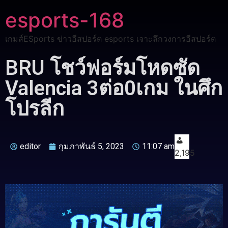
esports-168
เกมส์ESports ข่าวอีสปอร์ต esports เจาะลึกวงการอีสปอร์ต
BRU โชว์ฟอร์มโหดซัด
Valencia 3ต่อ0เกม ในศึก
โปรลีก
editor
กุมภาพันธ์ 5, 2023
11:07 am
2,195