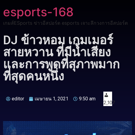
esports-168
เกมส์ESports ข่าวอีสปอร์ต esports เจาะลึกวงการอีสปอร์ต
DJ ข้าวหอม เกมเมอร์
สายหวาน ที่มีน้ำเสียง
และการพูดที่สุภาพมาก
ที่สุดคนหนึ่ง
editor
เมษายน 1, 2021
9:50 am
2,107