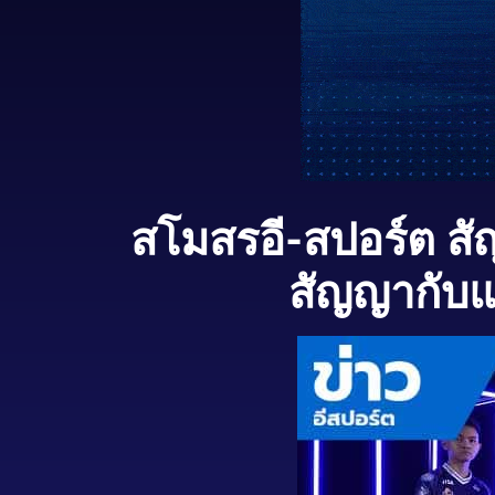
สโมสรอี-สปอร์ต สั
สัญญากับแ