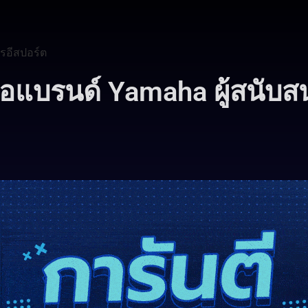
รอีสปอร์ต
ือแบรนด์ Yamaha ผู้สนับส
5