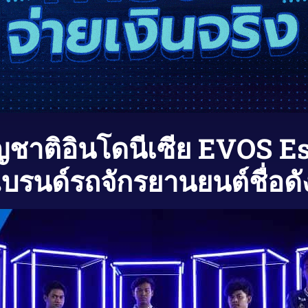
ญชาติอินโดนีเซีย EVOS Esp
บรนด์รถจักรยานยนต์ชื่อ