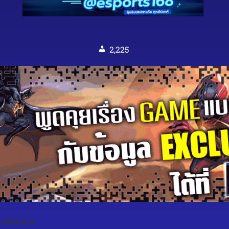
2,225
รอีสปอร์ต