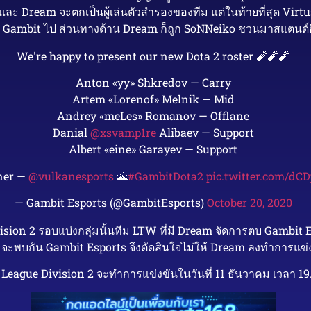
 และ Dream จะตกเป็นผู้เล่นตัวสำรองของทีม แต่ในท้ายที่สุด Virtus
บ Gambit ไป ส่วนทางด้าน Dream ก็ถูก SoNNeiko ชวนมาสแตนด์อ
We're happy to present our new Dota 2 roster 🧨🧨🧨
Anton «yy» Shkredov — Carry
Artem «Lorenof» Melnik — Mid
Andrey «meLes» Romanov — Offlane
Danial
@xsvamp1re
Alibaev — Support
Albert «eine» Garayev — Support
tner —
@vulkanesports
🌋
#GambitDota2
pic.twitter.com/d
— Gambit Esports (@GambitEsports)
October 20, 2020
sion 2 รอบแบ่งกลุ่มนั้นทีม LTW ที่มี Dream จัดการตบ Gambit
ทีมจะพบกัน Gambit Esports จึงตัดสินใจไม่ให้ Dream ลงทำการแข่ง
 League Division 2 จะทำการแข่งขันในวันที่ 11 ธันวาคม เวลา 