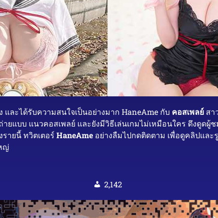
รง และได้รับความสนใจเป็นอย่างมาก HaneAme กับ
คอสเพลย์
สาวส
ถ่ายแบบ แนวคอสเพลย์ และยังมีวิธีเล่นเกมไม่เหมือนใคร ดึงดูดผู้ชมไ
ายนี้ ทวิตเตอร์
HaneAme
อย่างลืมไปกดติดตาม เพื่อดูคลิปและร
หญ่
2,142