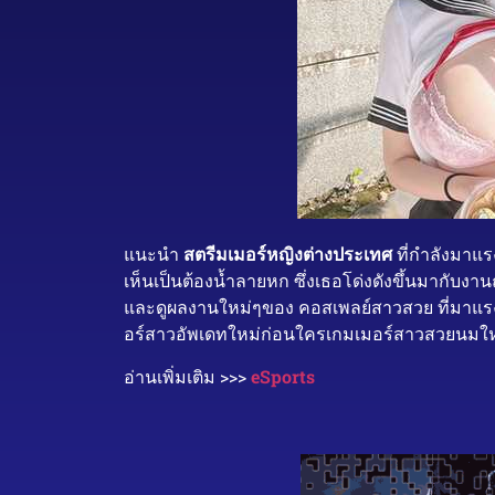
แนะนำ
สตรีมเมอร์หญิงต่างประเทศ
ที่กำลังมาแ
เห็นเป็นต้องน้ำลายหก ซึ่งเธอโด่งดังขึ้นมากับงาน
และดูผลงานใหม่ๆของ คอสเพลย์สาวสวย ที่มาแรงร
อร์สาวอัพเดทใหม่ก่อนใครเกมเมอร์สาวสวยนมใ
อ่านเพิ่มเติม >>>
eSports