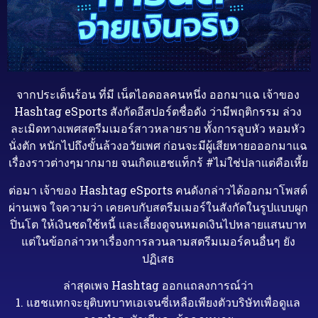
จากประเด็นร้อน ที่มี เน็ตไอดอลคนหนึ่ง ออกมาแฉ เจ้าของ
Hashtag eSports สังกัดอีสปอร์ตชื่อดัง ว่ามีพฤติกรรม ล่วง
ละเมิดทางเพศสตรีมเมอร์สาวหลายราย ทั้งการลูบหัว หอมหัว
นั่งตัก หนักไปถึงขั้นล้วงอวัยเพศ ก่อนจะมีผู้เสียหายอออกมาแฉ
เรื่องราวต่างๆมากมาย จนเกิดแฮชแท็กร้ #ไม่ใช่ปลาแต่คือเหี้ย
ต่อมา เจ้าของ Hashtag eSports คนดังกล่าวได้ออกมาโพสต์
ผ่านเพจ ใจความว่า เคยคบกับสตรีมเมอร์ในสังกัดในรูปแบบผูก
ปิ่นโต ให้เงินชดใช้หนี้ และเลี้ยงดูจนหมดเงินไปหลายแสนบาท
แต่ในข้อกล่าวหาเรื่องการลวนลามสตรีมเมอร์คนอื่นๆ ยัง
ปฏิเสธ
ล่าสุดเพจ Hashtag ออกแถลงการณ์ว่า
1. แฮชแทกจะยุติบทบาทเอเจนซี่เหลือเพียงตัวบริษัทเพื่อดูแล