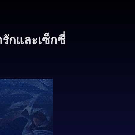
ักและเซ็กซี่