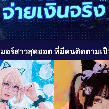
มอร์สาวสุดฮอต ที่มีคนติดตามเ