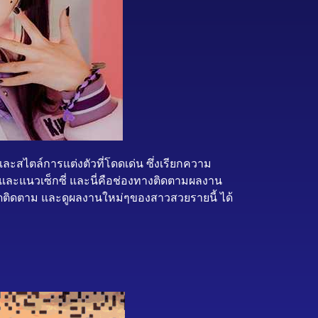
และสไตล์การแต่งตัวที่โดดเด่น ซึ่งเรียกความ
ักและแนวเซ็กซี่ และนี่คือช่องทางติดตามผลงาน
ดติดตาม และดูผลงานใหม่ๆของสาวสวยรายนี้ ได้