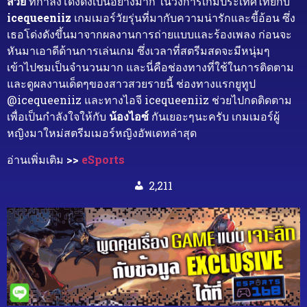
สวย
ที่กำลังโด่งดังเป็นอย่างมาก ในวงการเกมประเทศไทยกับ
icequeeniiz
เกมเมอร์วัยรุ่นที่มากับความน่ารักและขี้อ้อน ซึ่ง
เธอโด่งดังขึ้นมาจากผลงานการถ่ายแบบและร้องเพลง ก่อนจะ
หันมาเอาดีด้านการเล่นเกม ซึ่งเวลาที่สตรีมสดจะมีหนุ่มๆ
เข้าไปชมเป็นจำนวนมาก และนี่คือช่องทางที่ใช้ในการติดตาม
และดูผลงานเด็ดๆของสาวสวยรายนี้ ช่องทางแรกยูทูป
@icequeeniiz และทางไอจี icequeeniiz ช่วยไปกดติดตาม
เพื่อเป็นกำลังใจให้กับ
น้องไอซ์
กันเยอะๆนะครับ เกมเมอร์ผู้
หญิงมาใหม่สตรีมเมอร์หญิงอัพเดทล่าสุด
อ่านเพิ่มเติม
>>
eSports
2,211