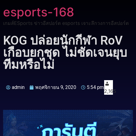
esports-168
เกมส์ESports ข่าวอีสปอร์ต esports เจาะลึกวงการอีสปอร์ต
KOG ปล่อยนักกีฬา RoV
เกือบยกชุด ไม่ชัดเจนยุบ
ทีมหรือไม่
admin
พฤศจิกายน 9, 2020
5:54 pm
2,165