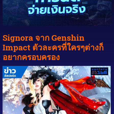
Signora จาก Genshin
Impact ตัวละครที่ใครๆต่างก็
อยากครอบครอง