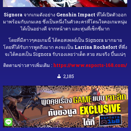
Signora
จากเกมดังอย่าง
Genshin Impact
ที่ได้เปิดตัวออก
มาพร้อมกับเกมเลย ซึ่งเป็นหนึ่งในตัวละครที่โดนใจคอเกมหนุ่ม
ได้เป็นอย่างดี จากหน้าตา และหุ่นที่เซ็กซี่มาก
โดยที่มีสาวๆคอเกมนี้ ได้คอสเพลย์เป็น Signora มากมาย
โดยที่ได้รับการพูดถึงมาก คงจะเป็น
Larrisa Rochefort
ที่พึ่ง
จะได้คอสเป็น Signora รับรองเลยว่าเด็ด สวย สมจริง บึ้นแน่ๆ
ติดตามข่าวสารเพิ่มเติม :
https://www.esports-168.com/
2,185