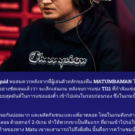
quid
พอสมควรหลังจากที่ผู้เล่นตัวหลักของทีม
MATUMBAMAN
ไ
ศอย่างชัดเจนแล้วว่า จะเลิกเล่นเกม หลังจบการแข่ง
TI11
ที่กำลังแข่
บสุดมันส์ในการแข่งแย่งตั๋ว เข้าไปเล่นในรอบก่อนรอง ซึ่งในเกมน
่เจอกันบ่อยมาก และผลัดกันชนะและแพ้มาตลอด โดยในเกมดังกล่าว ท
อย ด้วยสกอร์ 2-0เกม ทำให้พวกเขาเป็นทีมแรก ที่ผ่านเข้าไปรอในร
ท้ายของทาง Matu เขาจะสามารถไปถึงฝั่งฝัน นั้นคือการคว้าแชมป์ TI