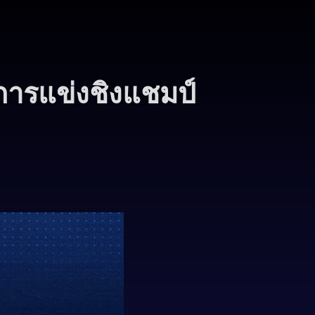
ารแข่งชิงแชมป์