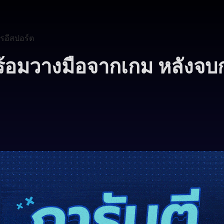
รอีสปอร์ต
มวางมือจากเกม หลังจบก
8