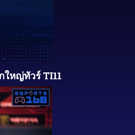
หญ่ทัวร์ TI11