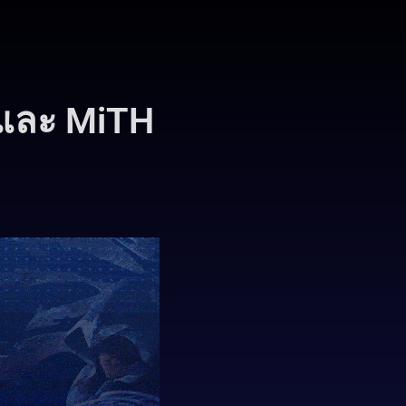
 และ MiTH