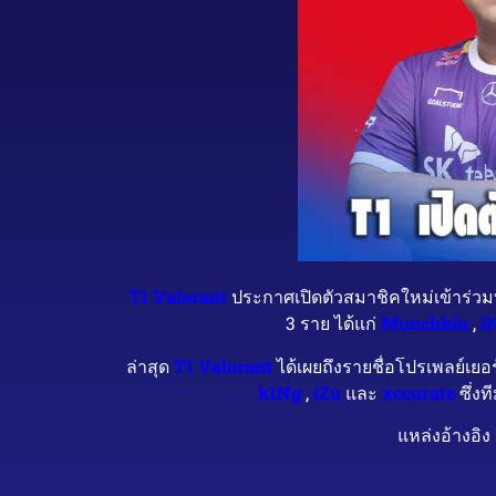
T1 Valorant
ประกาศเปิดตัวสมาชิคใหม่เข้าร่วมท
3 ราย ได้แก่
Munchkin
,
i
ล่าสุด
T1 Valorant
ได้เผยถึงรายชื่อโปรเพลย์เยอ
k1Ng
,
iZu
และ
xccurate
ซึ่งท
แหล่งอ้างอิง