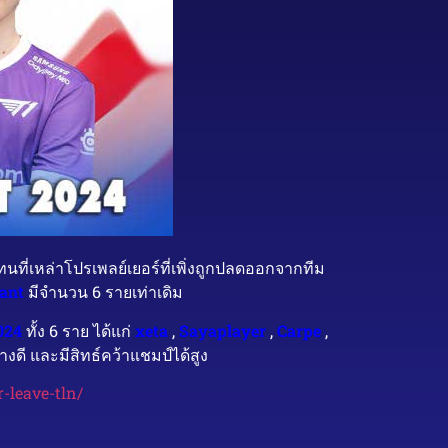
ที่เหล่าโปรเพลย์เยอร์ที่เพิ่งถูกปลดออกจากทีม
ant
มีจำนวน 6 รายเท่าเดิม
024
ทั้ง 6 ราย ได้แก่
xeta
,
Sayaplayer
,
Carpe
,
างดี และมีสิทธ์คว้าแชมป์ได้สูง
-leave-tln/