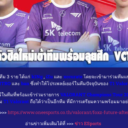
ีม 3 ราย ได้แก่
k1Ng
,
iZu
และ
xccurate
โดยจะเข้ามาร่วมทีมแทน
NTRO
และ
ban
ซึ่งทำให้โปรเพลย์เยอร์ในทีมปัจจุบันของ
T1 Valor
ร์ในทีมที่พร้อมเข้าร่วมรายการ
VALORANT Champions Tour 2
ีม
T1 Valorant
ถือได้ว่าเป็นอีกทีม ที่มีการเตรียมความพร้อมมาอย่
 >>>
https://www.oneesports.co.th/valorant/foxz-future-after
อ่านข่าวเพิ่มเติมได้ที่ >>>
ข่าว ESports