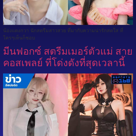
น้องแตงกวา นักสตรีมสาวสวย ที่มากับความน่ารักสดใส ที่
ใครๆเห็นก็ชอบ
มีนฟอกซ์ สตรีมเมอร์ตัวแม่ สาย
คอสเพลย์ ที่โด่งดังที่สุดเวลานี้