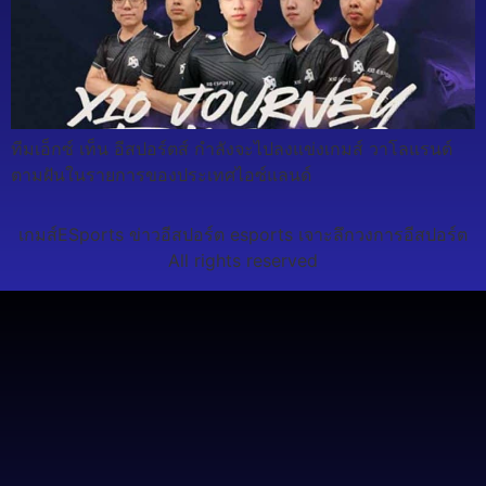
ทีมเอ็กซ์ เท็น อีสปอร์ตส์ กำลังจะไปลงแข่งเกมส์ วาโลแรนต์
ตามฝันในรายการของประเทศไอซ์แลนด์
เกมส์ESports ข่าวอีสปอร์ต esports เจาะลึกวงการอีสปอร์ต
All rights reserved