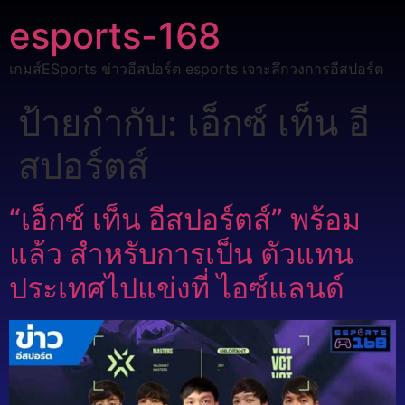
esports-168
เกมส์ESports ข่าวอีสปอร์ต esports เจาะลึกวงการอีสปอร์ต
ป้ายกำกับ:
เอ็กซ์ เท็น อี
สปอร์ตส์
“เอ็กซ์ เท็น อีสปอร์ตส์” พร้อม
แล้ว สำหรับการเป็น ตัวแทน
ประเทศไปแข่งที่ ไอซ์แลนด์