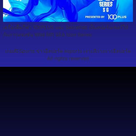
เครื่องดื่มกีฬา 100PLUS และ Secretlab เป็นสปอร์นเซอร์ให้
กับการแข่งขัน Wild Rift SEA Icon Series
เกมส์ESports ข่าวอีสปอร์ต esports เจาะลึกวงการอีสปอร์ต
All rights reserved