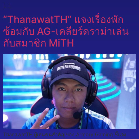
[…]
“ThanawatTH” แจงเรื่องพัก
ซ้อมกับ AG-เคลียร์ดราม่าเล่น
กับสมาชิก MiTH
ThanawatTH ผู้เล่นคนสำคัญของ Armory Gaming ชี้แจง