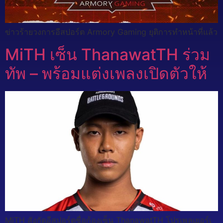
ข่าวร้ายวงการอีสปอร์ต Armory Gaming ยุติการทำหน้าที่แล้ว
MiTH เซ็น ThanawatTH ร่วม
ทัพ – พร้อมแต่งเพลงเปิดตัวให้
MiTH สังกัดอีสปอร์ตชื่อก้องเซ็น ThanawatTH โปรเพลเยอร์เ