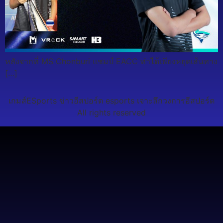
หลังจากที่ MS Chonburi แชมป์ EACC ทำได้เพียงหยุดเส้นทาง
[…]
เกมส์ESports ข่าวอีสปอร์ต esports เจาะลึกวงการอีสปอร์ต
All rights reserved