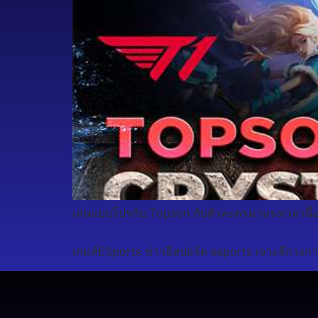
เล่นแบบโปรกับ Topson กับตัวละครมาแรงเวลานี้อ
เกมส์ESports ข่าวอีสปอร์ต esports เจาะลึกวงกา