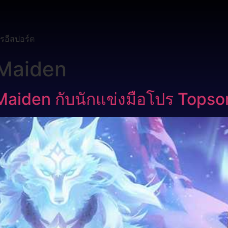
รอีสปอร์ต
 Maiden
Maiden กับนักแข่งมือโปร Topso