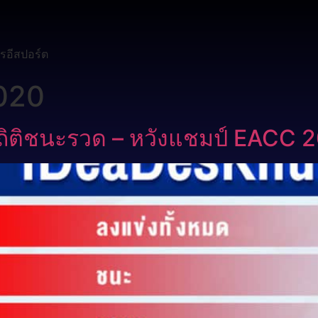
รอีสปอร์ต
020
ิติชนะรวด – หวังแชมป์ EACC 