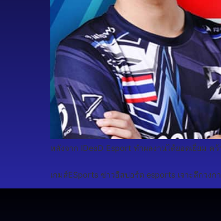
หลังจาก IDeaD Esport ทำผลงานได้ยอดเยี่ยม คว
เกมส์ESports ข่าวอีสปอร์ต esports เจาะลึกวงกา