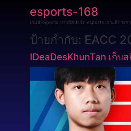
esports-168
เกมส์ESports ข่าวอีสปอร์ต esports เจาะลึกวงกา
ป้ายกำกับ:
EACC 2
IDeaDesKhunTan เก็บสถ