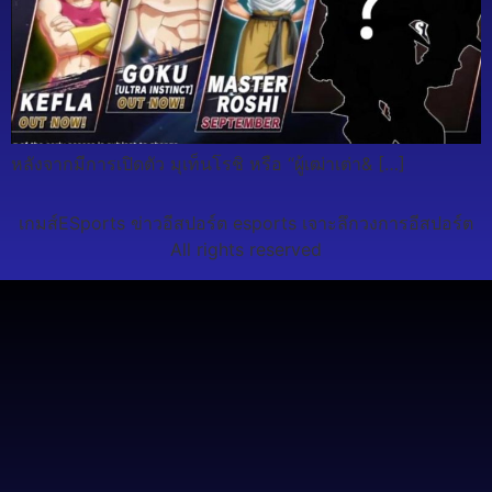
หลังจากมีการเปิดตัว มุเท็นโรชิ หรือ “ผู้เฒ่าเต่า& […]
เกมส์ESports ข่าวอีสปอร์ต esports เจาะลึกวงการอีสปอร์ต
All rights reserved