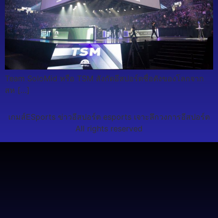
Team SoloMid หรือ TSM สังกัดอีสปอร์ตชื่อดังของโลกจาก
สห […]
เกมส์ESports ข่าวอีสปอร์ต esports เจาะลึกวงการอีสปอร์ต
All rights reserved