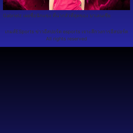
Gabrielz เผยชื่อนักแข่ง ที่น่ากลัวที่สุดของ บาเลนเซีย
เกมส์ESports ข่าวอีสปอร์ต esports เจาะลึกวงการอีสปอร์ต
All rights reserved