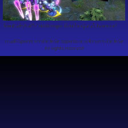
ช็อตมันส์ๆกับฮีโร่ Hellbringer ที่เล่นโดยผู้เล่นโปรเพลเยอร์
เกมส์ESports ข่าวอีสปอร์ต esports เจาะลึกวงการอีสปอร์ต
All rights reserved