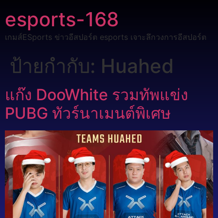
esports-168
เกมส์ESports ข่าวอีสปอร์ต esports เจาะลึกวงการอีสปอร์ต
ป้ายกำกับ:
Huahed
แก๊ง DooWhite รวมทัพแข่ง
PUBG ทัวร์นาเมนต์พิเศษ