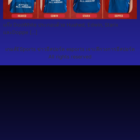
แก๊ง DooWhite ประกอบด้วย Huahed, Edwin, Starix
และDoppe […]
เกมส์ESports ข่าวอีสปอร์ต esports เจาะลึกวงการอีสปอร์ต
All rights reserved