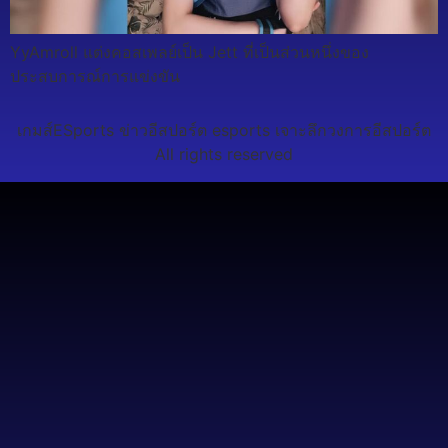
YyAmroll แต่งคอสเพลย์เป็น Jett ที่เป็นส่วนหนึ่งของ
ประสบการณ์การแข่งขัน
เกมส์ESports ข่าวอีสปอร์ต esports เจาะลึกวงการอีสปอร์ต
All rights reserved