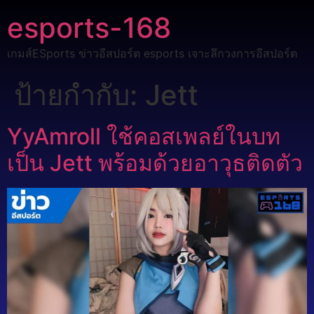
esports-168
เกมส์ESports ข่าวอีสปอร์ต esports เจาะลึกวงการอีสปอร์ต
ป้ายกำกับ:
Jett
YyAmroll ใช้คอสเพลย์ในบท
เป็น Jett พร้อมด้วยอาวุธติดตัว