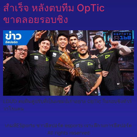
สำเร็จ หลังตบทีม OpTic
ขาดลอยรอบชิง
LOUD ตบทีมคู่ปรับที่เป็นแชมป์เก่าอย่าง OpTic ในรอบชิงทัวร์
วาโรแลน
เกมส์ESports ข่าวอีสปอร์ต esports เจาะลึกวงการอีสปอร์ต
All rights reserved