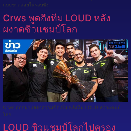
แบบขาดลอยในรอบชิง
Crws พูดถึงทีม LOUD หลัง
ผงาดซิวแชมป์โลก
Crws ออกมาแสดงความคิดเห็น หลังทีม LOUD คว้าแชมป์
โลก
LOUD ซิวแชมป์โลกไปครอง