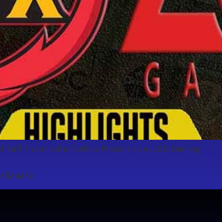
 8 วันที่ 1 ระหว่างทีม FunPlus Phoenix ปะทะLGD Gaming
รอีสปอร์ต