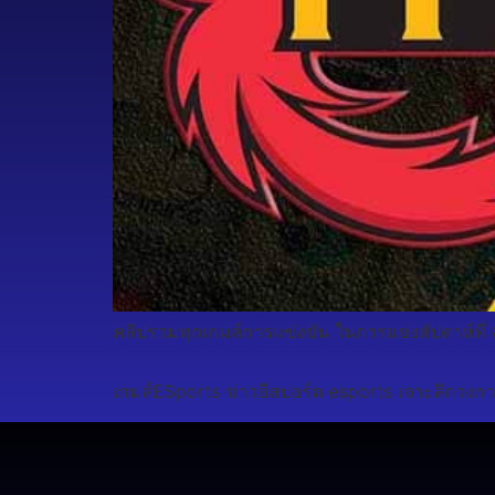
คลิปรวมทุกเกมส์การแข่งขัน ในการแข่งสัปดาห์ที่
เกมส์ESports ข่าวอีสปอร์ต esports เจาะลึกวงกา