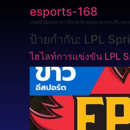
esports-168
เกมส์ESports ข่าวอีสปอร์ต esports เจาะลึกวงกา
ป้ายกำกับ:
LPL Spr
ไฮไลท์การแข่งขัน LPL Sp