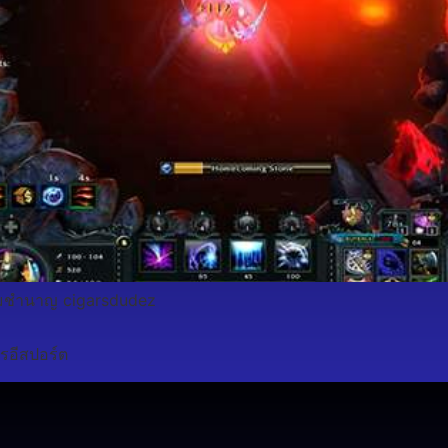
วามชำนาญ cigarsdudez
รอีสปอร์ต