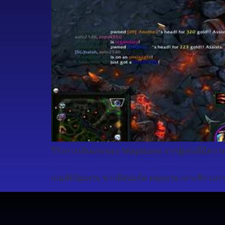
รีวิวการเดินเกมของ Magebane จากผู้เล่นที่มีค
เกมส์ESports ข่าวอีสปอร์ต esports เจาะลึกวงกา