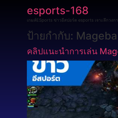
esports-168
เกมส์ESports ข่าวอีสปอร์ต esports เจาะลึกวงกา
ป้ายกำกับ:
Mageba
คลิปแนะนำการเล่น Mageb