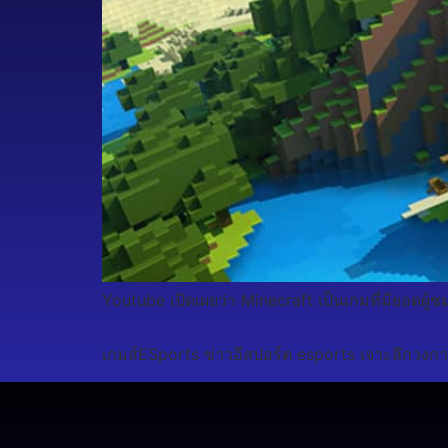
Youtube เปิดเผยว่า Minecraft เป็นเกมที่มียอดผู้ช
เกมส์ESports ข่าวอีสปอร์ต esports เจาะลึกวงกา