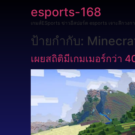
esports-168
เกมส์ESports ข่าวอีสปอร์ต esports เจาะลึกวงกา
ป้ายกำกับ:
Minecra
เผยสถิติมีเกมเมอร์กว่า 