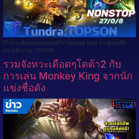
รีวิวการเดินเกมเข้มๆของฮีโร่ Monkey King จากผู้เล่นที่มี
ความชำนาญ TOPSON
รวมจังหวะเดือดๆโดต้า2 กับ
การเล่น Monkey King จากนัก
แข่งชื่อดัง