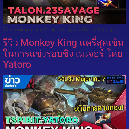
รีวิวการเดินเกมของ Monkey King ที่เล่นโดย 23savage
รีวิว Monkey King แครี่สุดเข้ม
ในการแข่งรอบชิง เมเจอร์ โดย
Yatoro