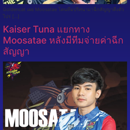
Goldencat เผย Moosatae โดนทีมปริศนามาฉีกสัญญาดึงตัว
ไปร่ […]
Kaiser Tuna แยกทาง
Moosatae หลังมีทีมจ่ายค่าฉีก
สัญญา