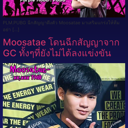
PLM.PUBG ฉีกสัญญาดึงตัว Moosatae มาเสริมแกร่งให้ทีม
อย่า […]
Moosatae โดนฉีกสัญญาจาก
GC ทั้งๆที่ยังไม่ได้ลงแข่งขัน