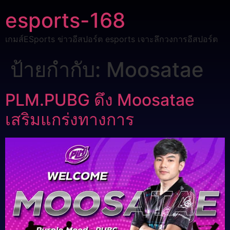
esports-168
เกมส์ESports ข่าวอีสปอร์ต esports เจาะลึกวงการอีสปอร์ต
ป้ายกำกับ:
Moosatae
PLM.PUBG ดึง Moosatae
เสริมแกร่งทางการ