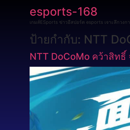
esports-168
เกมส์ESports ข่าวอีสปอร์ต esports เจาะลึกวงกา
ป้ายกำกับ:
NTT Do
NTT DoCoMo คว้าสิทธิ์ 