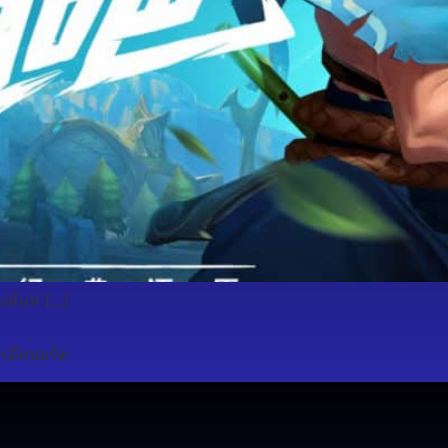
างล้นห […]
รอีสปอร์ต