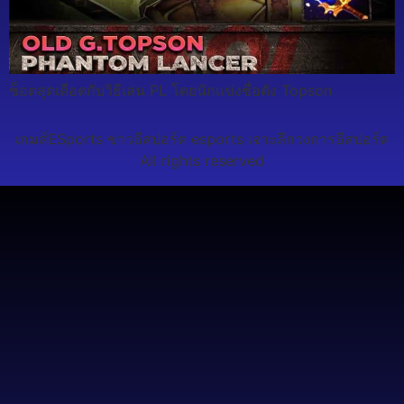
ช็อตสุดเดือดกับวิธีเล่น PL โดยนักแข่งชื่อดัง Topson
เกมส์ESports ข่าวอีสปอร์ต esports เจาะลึกวงการอีสปอร์ต
All rights reserved