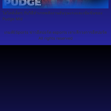
ไฮไลท์เด็ดๆ กับวิธีทำเกทพลังงานอันรุนแรงและเข้มข้นของ
Pudge Mid
เกมส์ESports ข่าวอีสปอร์ต esports เจาะลึกวงการอีสปอร์ต
All rights reserved