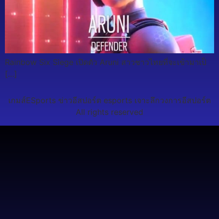
Rainbow Six Siege เปิดตัว Aruni สาวชาวไทยที่จะเข้ามาเป็
[…]
เกมส์ESports ข่าวอีสปอร์ต esports เจาะลึกวงการอีสปอร์ต
All rights reserved