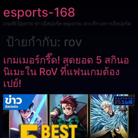
esports-168
เกมส์ESports ข่าวอีสปอร์ต esports เจาะลึกวงการอีสปอร์ต
ป้ายกำกับ:
rov
เกมเมอร์กรี๊ด! สุดยอด 5 สกินอ
นิเมะใน RoV ที่แฟนเกมต้อง
เปย์!