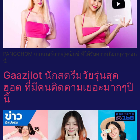
PANGCHOM เกมเมอร์สาวสุดเอ็กซ์ ที่ได้รับความนิยมสุดๆตอน
นี้
Gaazilot นักสตรีมวัยรุ่นสุด
ฮอต ที่มีคนติดตามเยอะมากๆปี
นี้