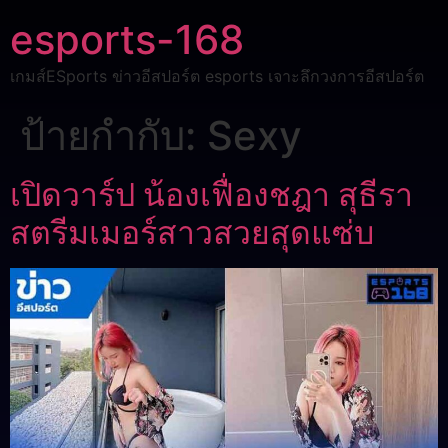
esports-168
เกมส์ESports ข่าวอีสปอร์ต esports เจาะลึกวงการอีสปอร์ต
ป้ายกำกับ:
Sexy
เปิดวาร์ป น้องเฟื่องชฎา สุธีรา
สตรีมเมอร์สาวสวยสุดแซ่บ