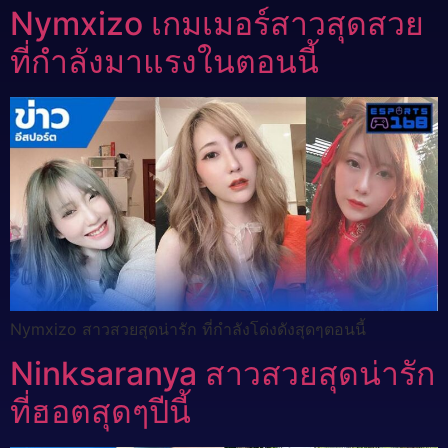
Nymxizo เกมเมอร์สาวสุดสวย
ที่กำลังมาแรงในตอนนี้
Nymxizo สาวสวยสุดน่ารัก ที่กำลังโด่งดังสุดๆตอนนี้
Ninksaranya สาวสวยสุดน่ารัก
ที่ฮอตสุดๆปีนี้