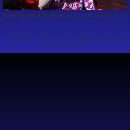
something ผู้เล่นสังกัด Paper Rex ยิงโหดจนหลายๆคนคิดว่า
โปร
เกมส์ESports ข่าวอีสปอร์ต esports เจาะลึกวงการอีสปอร์ต
All rights reserved