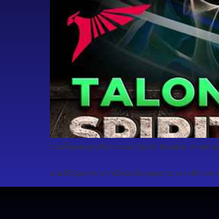
รวมช็อตสนุกๆกับการเล่น Spirit Breaker สายช่ว
เกมส์ESports ข่าวอีสปอร์ต esports เจาะลึกวงกา