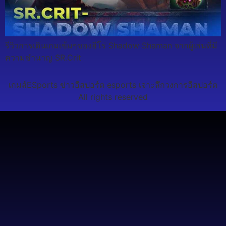
รีวิวการเดินเกมเข้มๆของฮีโร่ Shadow Shaman จากผู้เล่นที่มี
ความชำนาญ SR.Crit
เกมส์ESports ข่าวอีสปอร์ต esports เจาะลึกวงการอีสปอร์ต
All rights reserved