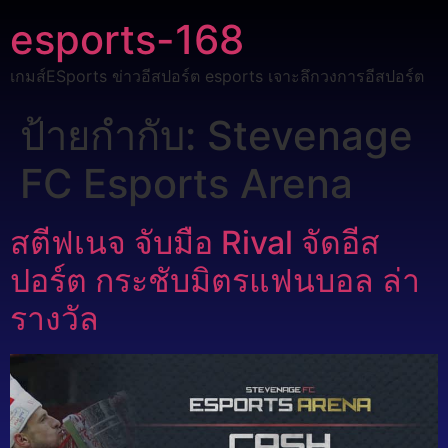
esports-168
เกมส์ESports ข่าวอีสปอร์ต esports เจาะลึกวงการอีสปอร์ต
ป้ายกำกับ:
Stevenage
FC Esports Arena
สตีฟเนจ จับมือ Rival จัดอีส
ปอร์ต กระชับมิตรแฟนบอล ล่า
รางวัล